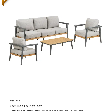
7701016
Comillas Lounge set
Lounge set, aluminum, anthracite gray, incl. cushions