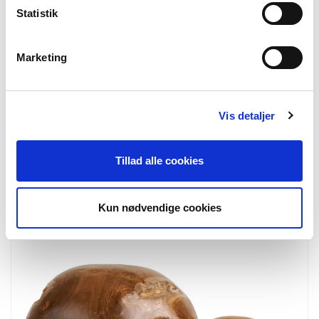
Statistik
Marketing
Vis detaljer
7701014
Abela Lounge set
Lounge set, aluminium/nonwood/polyester/PE rattan,
sand/natural, incl. cushions
Tillad alle cookies
Kun nødvendige cookies