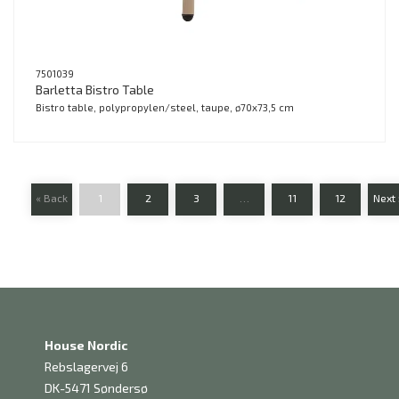
7501039
Barletta Bistro Table
Bistro table, polypropylen/steel, taupe, ø70x73,5 cm
« Back
1
2
3
…
11
12
Next 
House Nordic
Rebslagervej 6
DK-5471 Søndersø