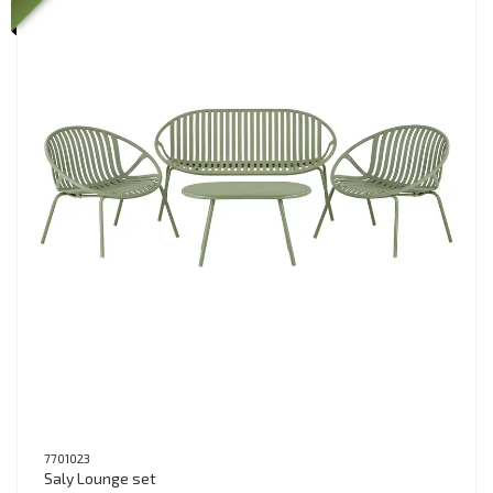
7701023
Saly Lounge set