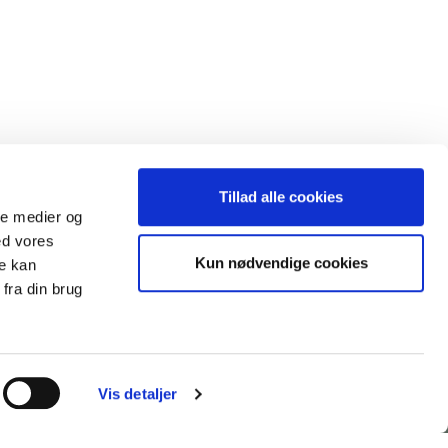
Tillad alle cookies
ale medier og
ed vores
Kun nødvendige cookies
re kan
fra din brug
AFHENTNINGSADRESSE
Vis detaljer
House Nordic ApS
Glasvænget 3-9