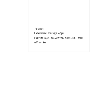
7801191
Edessa Hængekøje
Hængekøje, polyester/bomuld, lærk,
off white