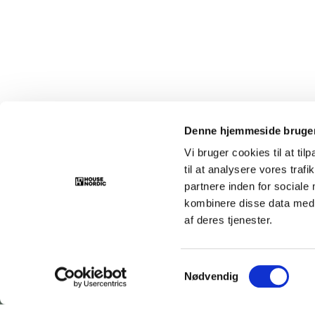
Denne hjemmeside bruger
Vi bruger cookies til at til
til at analysere vores tra
partnere inden for sociale
kombinere disse data med a
af deres tjenester.
House Nordic
Samtykkevalg
Nødvendig
Rebslagervej 6
DK-5471 Søndersø
Tlf.: +45 31 40 11 88