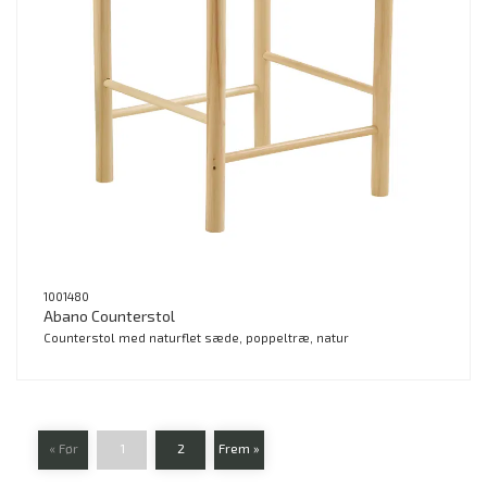
1001480
Abano Counterstol
Counterstol med naturflet sæde, poppeltræ, natur
« Før
1
2
Frem »