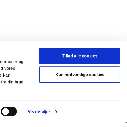
Tillad alle cookies
ale medier og
ed vores
Kun nødvendige cookies
re kan
fra din brug
AFHENTNINGSADRESSE
Vis detaljer
House Nordic ApS
Glasvænget 3-9