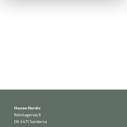
House Nordic
Rebslagervej 6
DK-5471 Søndersø